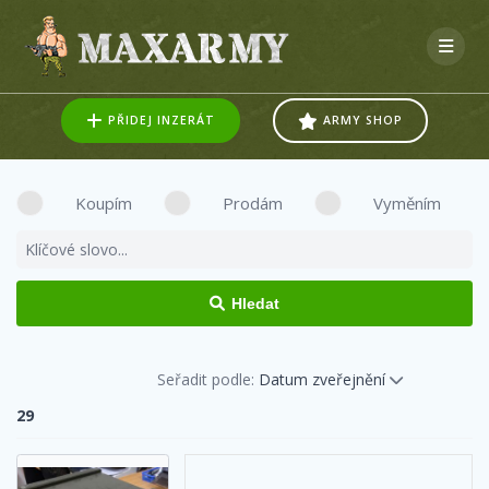
Skip
to
content
PŘIDEJ INZERÁT
ARMY SHOP
Koupím
Prodám
Vyměním
Hledat
Seřadit podle:
Datum zveřejnění
29