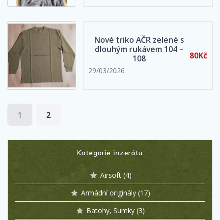
Nové triko AČR zelené s
dlouhým rukávem 104 –
80Kč
108
29/03/2026
1
2
Kategorie inzerátu
Airsoft
(4)
Armádní originály
(17)
Batohy, Sumky
(3)